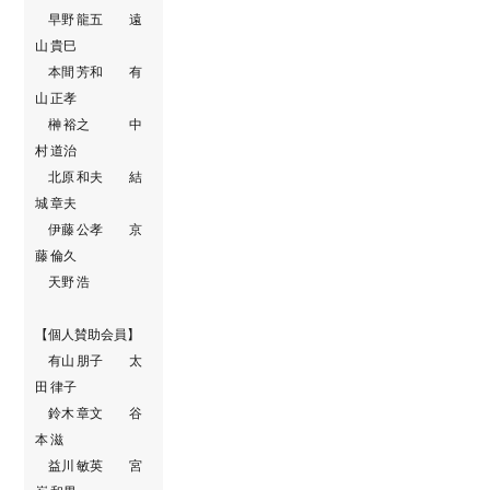
早野 龍五 遠
山 貴巳
本間 芳和 有
山 正孝
榊 裕之 中
村 道治
北原 和夫 結
城 章夫
伊藤 公孝 京
藤 倫久
天野 浩
【個人賛助会員】
有山 朋子 太
田 律子
鈴木 章文 谷
本 滋
益川 敏英 宮