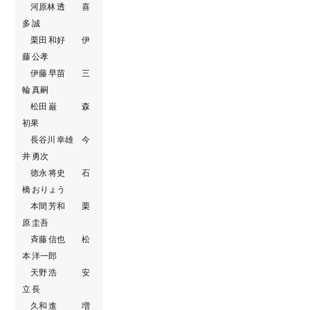
河原林 透 喜
多 誠
栗田 和好 伊
藤 公孝
伊藤 早苗 三
輪 真嗣
松田 巌 森
初果
長谷川 幸雄 今
井 勇次
徳永 将史 石
橋 おりょう
本間 芳和 栗
原 圭吾
斉藤 信也 松
本 洋一郎
天野 浩 安
立 長
久和 進 増