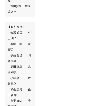
社
本田技研工業株
式会社
【個人 寄付】
会沢 成彦 有
山 明子
有山 正孝 家
泰弘
伊藤 哲也 岡
島 礼奈
梶田 隆章 北
原 和夫
小林 誠 鮫
島 昌弘
杉山 忠男 住
田 笛雄
高梨 直紘 千