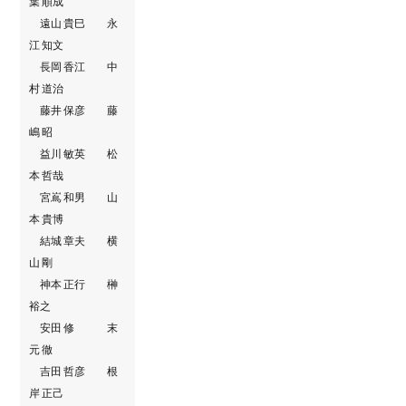
葉 順成
遠山 貴巳 永
江 知文
長岡 香江 中
村 道治
藤井 保彦 藤
嶋 昭
益川 敏英 松
本 哲哉
宮嶌 和男 山
本 貴博
結城 章夫 横
山 剛
神本 正行 榊
裕之
安田 修 末
元 徹
吉田 哲彦 根
岸 正己