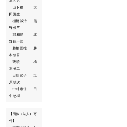
嶌 和男
山下 穣 太
田 滋生
棚橋 誠治 熊
野 俊三
郡 和範 北
野 龍一郎
越桐 國雄 勝
本 信吾
磯 暁 橋
本 省二
田島 節子 塩
原 耕次
中村 泰信 田
中 悠樹
【団体（法人） 寄
付】