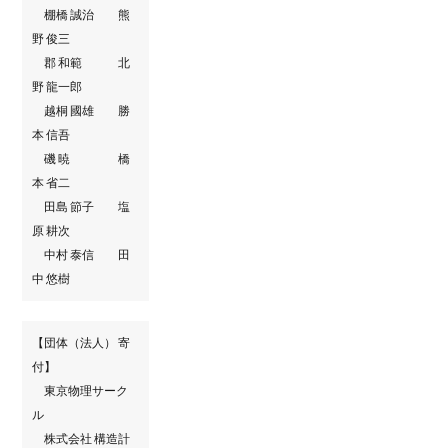
棚橋 誠治 熊
野 俊三
郡 和範 北
野 龍一郎
越桐 國雄 勝
本 信吾
磯 暁 橋
本 省二
田島 節子 塩
原 耕次
中村 泰信 田
中 悠樹
【団体（法人） 寄
付】
東京物理サーク
ル
株式会社 構造計