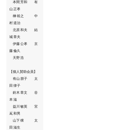
本間 芳和 有
山 正孝
榊 裕之 中
村 道治
北原 和夫 結
城 章夫
伊藤 公孝 京
藤 倫久
天野 浩
【個人賛助会員】
有山 朋子 太
田 律子
鈴木 章文 谷
本 滋
益川 敏英 宮
嶌 和男
山下 穣 太
田 滋生