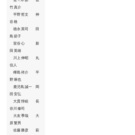
竹 真介
平野 哲文 神
谷 格
徳永 英司 田
島 節子
室谷 心 新
田 英雄
川上 伸昭 丸
信人
樺島 祥介 平
野 琢也
鹿児島 誠一 岡
田 安弘
大貫 惇睦 長
谷川 修司
大友 季哉 大
原 繁男
佐藤 勝彦 萩