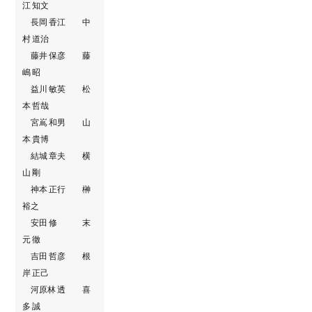
江 知文
長岡 香江 中
村 道治
藤井 保彦 藤
嶋 昭
益川 敏英 松
本 哲哉
宮嶌 和男 山
本 貴博
結城 章夫 横
山 剛
神本 正行 榊
裕之
安田 修 末
元 徹
吉田 哲彦 根
岸 正己
河原林 透 喜
多 誠