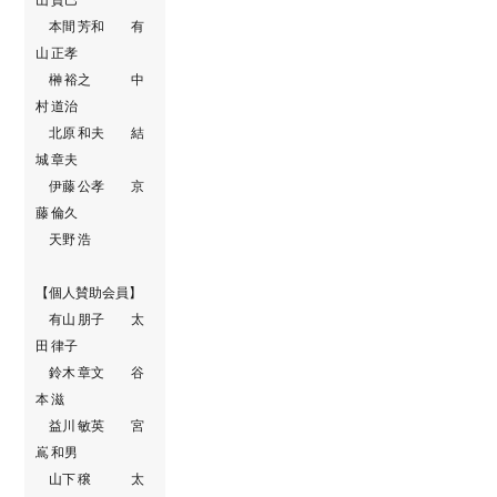
本間 芳和 有
山 正孝
榊 裕之 中
村 道治
北原 和夫 結
城 章夫
伊藤 公孝 京
藤 倫久
天野 浩
【個人賛助会員】
有山 朋子 太
田 律子
鈴木 章文 谷
本 滋
益川 敏英 宮
嶌 和男
山下 穣 太