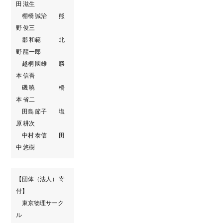
田 滋生
棚橋 誠治 熊
野 俊三
郡 和範 北
野 龍一郎
越桐 國雄 勝
本 信吾
磯 暁 橋
本 省二
田島 節子 塩
原 耕次
中村 泰信 田
中 悠樹
【団体（法人） 寄
付】
東京物理サーク
ル