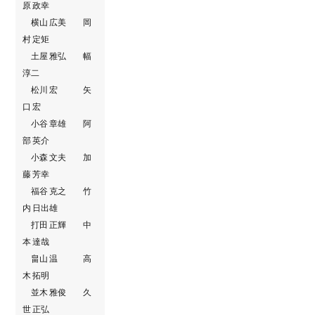
原 政幸
横山 広美 岡
村 定矩
土屋 雅弘 幅
淳二
松川 宏 矢
口 宏
小谷 章雄 阿
部 英介
小森 文夫 加
藤 芳幸
福谷 克之 竹
内 日出雄
打田 正輝 中
本 達哉
畠山 温 高
木 拓明
並木 雅俊 久
世 正弘