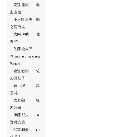
安達 裕樹 春
山 富義
小河原 康夫 四
之宮 秀吉
大内 伊助 佐
野 信
佐藤 遼太郎
Khajornrungruang
Panart
金道 敏樹 佐
久間 弘子
石川 理 高
須 雄一
大岩 顕 塚
内 恒司
伊藤 郁夫 今
野 理喜男
保立 和夫 山
村 篤志