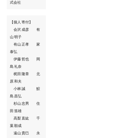
式会社
【個人 寄付】
会沢 成彦 有
山 明子
有山 正孝 家
泰弘
伊藤 哲也 岡
島 礼奈
梶田 隆章 北
原 和夫
小林 誠 鮫
島 昌弘
杉山 忠男 住
田 笛雄
高梨 直紘 千
葉 順成
遠山 貴巳 永