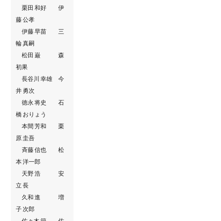
栗田 和好 伊
藤 公孝
伊藤 早苗 三
輪 真嗣
松田 巌 森
初果
長谷川 幸雄 今
井 勇次
徳永 将史 石
橋 おりょう
本間 芳和 栗
原 圭吾
斉藤 信也 松
本 洋一郎
天野 浩 安
立 長
久和 進 増
子 次郎
佐々木 節 佐