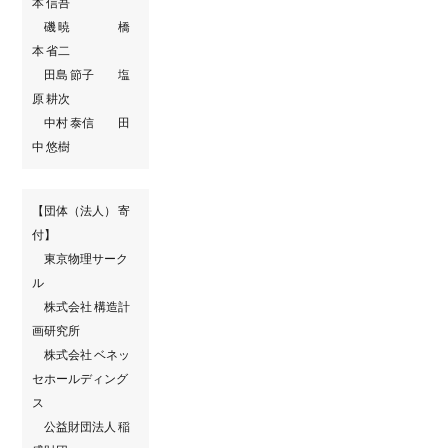
本 信吾
磯 暁 橋
本 省二
田島 節子 塩
原 耕次
中村 泰信 田
中 悠樹
【団体（法人） 寄
付】
東京物理サーク
ル
株式会社 構造計
画研究所
株式会社 ベネッ
セホールディング
ス
公益財団法人 稲