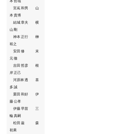
本 哲哉
宮嶌 和男 山
本 貴博
結城 章夫 横
山 剛
神本 正行 榊
裕之
安田 修 末
元 徹
吉田 哲彦 根
岸 正己
河原林 透 喜
多 誠
栗田 和好 伊
藤 公孝
伊藤 早苗 三
輪 真嗣
松田 巌 森
初果