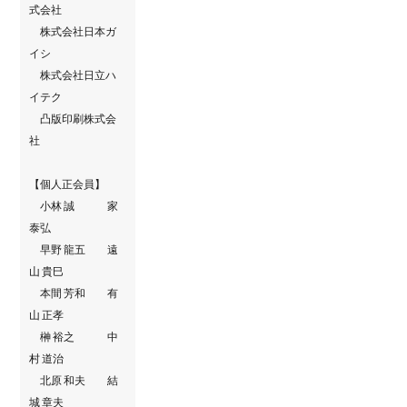
式会社
株式会社日本ガ
イシ
株式会社日立ハ
イテク
凸版印刷株式会
社
【個人正会員】
小林 誠 家
泰弘
早野 龍五 遠
山 貴巳
本間 芳和 有
山 正孝
榊 裕之 中
村 道治
北原 和夫 結
城 章夫