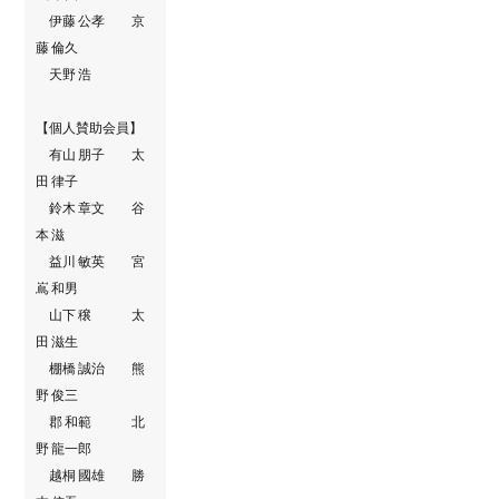
伊藤 公孝 京
藤 倫久
天野 浩
【個人賛助会員】
有山 朋子 太
田 律子
鈴木 章文 谷
本 滋
益川 敏英 宮
嶌 和男
山下 穣 太
田 滋生
棚橋 誠治 熊
野 俊三
郡 和範 北
野 龍一郎
越桐 國雄 勝