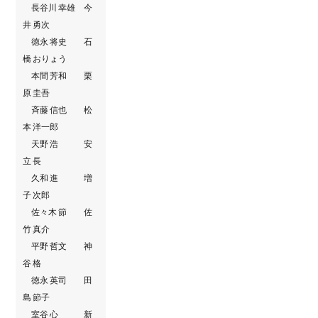
長谷川 幸雄 今
井 勇次
徳永 将史 石
橋 おりょう
本間 芳和 栗
原 圭吾
斉藤 信也 松
本 洋一郎
天野 浩 安
立 長
久和 進 増
子 次郎
佐々木 節 佐
竹 真介
平野 哲文 神
谷 格
徳永 英司 田
島 節子
室谷 心 新