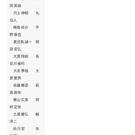
田 英雄
川上 伸昭 丸
信人
樺島 祥介 平
野 琢也
鹿児島 誠一 岡
田 安弘
大貫 惇睦 長
谷川 修司
大友 季哉 大
原 繁男
佐藤 勝彦 萩
原 政幸
横山 広美 岡
村 定矩
土屋 雅弘 幅
淳二
松川 宏 矢