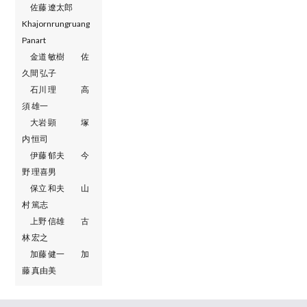
佐藤 遼太郎
Khajornrungruang
Panart
金道 敏樹 佐
久間 弘子
石川 理 高
須 雄一
大岩 顕 塚
内 恒司
伊藤 郁夫 今
野 理喜男
保立 和夫 山
村 篤志
上野 信雄 古
林 宏之
加藤 健一 加
藤 真由美