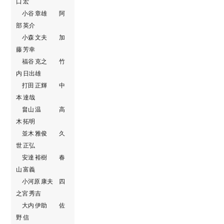
口 宏
小谷 章雄 阿
部 英介
小森 文夫 加
藤 芳幸
福谷 克之 竹
内 日出雄
打田 正輝 中
本 達哉
畠山 温 高
木 拓明
並木 雅俊 久
世 正弘
安達 裕樹 春
山 富義
小河原 康夫 四
之宮 秀吉
大内 伊助 佐
野 信