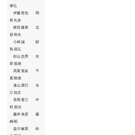
泰弘
伊藤 哲也 岡
島 礼奈
梶田 隆章 北
原 和夫
小林 誠 鮫
島 昌弘
杉山 忠男 住
田 笛雄
高梨 直紘 千
葉 順成
遠山 貴巳 永
江 知文
長岡 香江 中
村 道治
藤井 保彦 藤
嶋 昭
益川 敏英 松